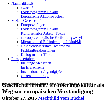
Nachhaltigkeit
ewoca 3
Förderprogramm Belarus
Europäische Aktionswochen
Soziale Gesellschaft
Europe4refugees
Förderprogramm Belarus
Kultursensible Arbeit - Fokus
netcoops: europäische Fortbildung „Asyl“
Migration und Behinderung – Inklud:Mi
Geschichtswerkstatt Tschernobyl
Fachkräfteexkursionen
Dialog mit der Türkei
Europa erfahren
für Junge Menschen
für Erwachsene
Internationaler Jugendgipfel
Generation Europe
Internationales Bildungs- und Begegnungswerk in Dortmund
Geschichte lernen? Erinnerungskultur als
Weg zur europäischen Verständigung
Oktober 27, 2016
Mechthild vom Büchel