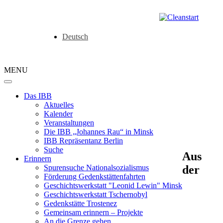
Deutsch
MENU
Das IBB
Aktuelles
Kalender
Veranstaltungen
Die IBB „Johannes Rau“ in Minsk
IBB Repräsentanz Berlin
Suche
Aus
Erinnern
der
Spurensuche Nationalsozialismus
Förderung Gedenkstättenfahrten
Geschichtswerkstatt "Leonid Lewin" Minsk
Geschichtswerkstatt Tschernobyl
Gedenkstätte Trostenez
Gemeinsam erinnern – Projekte
An die Grenze gehen