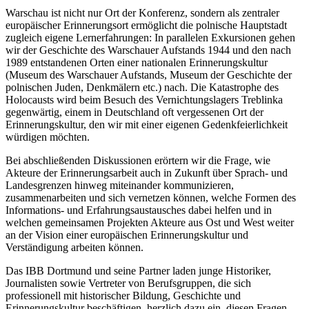
Warschau ist nicht nur Ort der Konferenz, sondern als zentraler
europäischer Erinnerungsort ermöglicht die polnische Hauptstadt
zugleich eigene Lernerfahrungen: In parallelen Exkursionen gehen
wir der Geschichte des Warschauer Aufstands 1944 und den nach
1989 entstandenen Orten einer nationalen Erinnerungskultur
(Museum des Warschauer Aufstands, Museum der Geschichte der
polnischen Juden, Denkmälern etc.) nach. Die Katastrophe des
Holocausts wird beim Besuch des Vernichtungslagers Treblinka
gegenwärtig, einem in Deutschland oft vergessenen Ort der
Erinnerungskultur, den wir mit einer eigenen Gedenkfeierlichkeit
würdigen möchten.
Bei abschließenden Diskussionen erörtern wir die Frage, wie
Akteure der Erinnerungsarbeit auch in Zukunft über Sprach- und
Landesgrenzen hinweg miteinander kommunizieren,
zusammenarbeiten und sich vernetzen können, welche Formen des
Informations- und Erfahrungsaustausches dabei helfen und in
welchen gemeinsamen Projekten Akteure aus Ost und West weiter
an der Vision einer europäischen Erinnerungskultur und
Verständigung arbeiten können.
Das IBB Dortmund und seine Partner laden junge Historiker,
Journalisten sowie Vertreter von Berufsgruppen, die sich
professionell mit historischer Bildung, Geschichte und
Erinnerungskultur beschäftigen, herzlich dazu ein, diesen Fragen