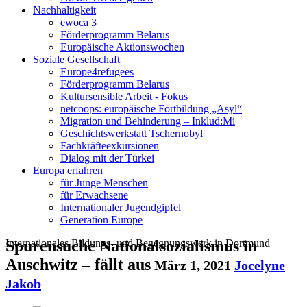
Nachhaltigkeit
ewoca 3
Förderprogramm Belarus
Europäische Aktionswochen
Soziale Gesellschaft
Europe4refugees
Förderprogramm Belarus
Kultursensible Arbeit - Fokus
netcoops: europäische Fortbildung „Asyl“
Migration und Behinderung – Inklud:Mi
Geschichtswerkstatt Tschernobyl
Fachkräfteexkursionen
Dialog mit der Türkei
Europa erfahren
für Junge Menschen
für Erwachsene
Internationaler Jugendgipfel
Generation Europe
Internationales Bildungs- und Begegnungswerk in Dortmund
Spurensuche Nationalsozialismus in
Auschwitz – fällt aus
März 1, 2021
Jocelyne
Jakob