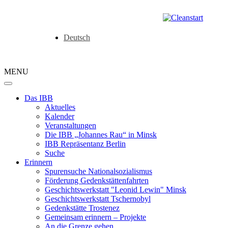
Deutsch
MENU
Das IBB
Aktuelles
Kalender
Veranstaltungen
Die IBB „Johannes Rau“ in Minsk
IBB Repräsentanz Berlin
Suche
Erinnern
Spurensuche Nationalsozialismus
Förderung Gedenkstättenfahrten
Geschichtswerkstatt "Leonid Lewin" Minsk
Geschichtswerkstatt Tschernobyl
Gedenkstätte Trostenez
Gemeinsam erinnern – Projekte
An die Grenze gehen