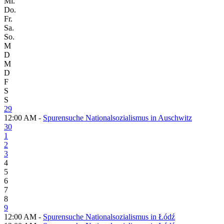
Mi.
Do.
Fr.
Sa.
So.
M
D
M
D
F
S
S
29
12:00 AM -
Spurensuche Nationalsozialismus in Auschwitz
30
1
2
3
4
5
6
7
8
9
12:00 AM -
Spurensuche Nationalsozialismus in Łódź