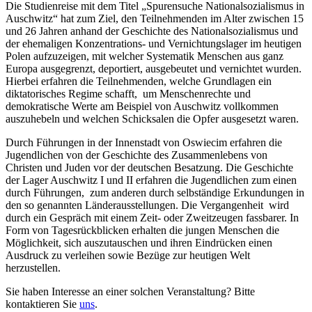
Die Studienreise mit dem Titel „Spurensuche Nationalsozialismus in
Auschwitz“ hat zum Ziel, den Teilnehmenden im Alter zwischen 15
und 26 Jahren anhand der Geschichte des Nationalsozialismus und
der ehemaligen Konzentrations- und Vernichtungslager im heutigen
Polen aufzuzeigen, mit welcher Systematik Menschen aus ganz
Europa ausgegrenzt, deportiert, ausgebeutet und vernichtet wurden.
Hierbei erfahren die Teilnehmenden, welche Grundlagen ein
diktatorisches Regime schafft, um Menschenrechte und
demokratische Werte am Beispiel von Auschwitz vollkommen
auszuhebeln und welchen Schicksalen die Opfer ausgesetzt waren.
Durch Führungen in der Innenstadt von Oswiecim erfahren die
Jugendlichen von der Geschichte des Zusammenlebens von
Christen und Juden vor der deutschen Besatzung. Die Geschichte
der Lager Auschwitz I und II erfahren die Jugendlichen zum einen
durch Führungen, zum anderen durch selbständige Erkundungen in
den so genannten Länderausstellungen. Die Vergangenheit wird
durch ein Gespräch mit einem Zeit- oder Zweitzeugen fassbarer. In
Form von Tagesrückblicken erhalten die jungen Menschen die
Möglichkeit, sich auszutauschen und ihren Eindrücken einen
Ausdruck zu verleihen sowie Bezüge zur heutigen Welt
herzustellen.
Sie haben Interesse an einer solchen Veranstaltung? Bitte
kontaktieren Sie
uns
.