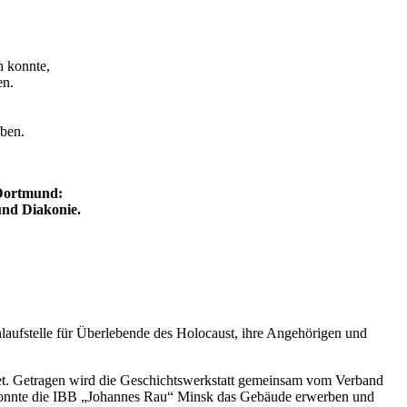
 konnte,
en.
ben.
 Dortmund:
und Diakonie.
nlaufstelle für Überlebende des Holocaust, ihre Angehörigen und
net. Getragen wird die Geschichtswerkstatt gemeinsam vom Verband
onnte die IBB „Johannes Rau“ Minsk das Gebäude erwerben und