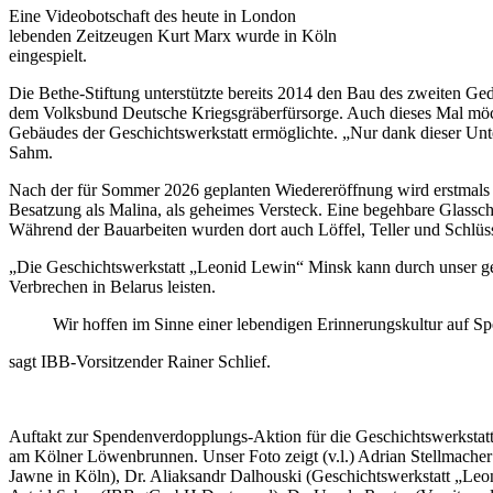
Eine Videobotschaft des heute in London
lebenden Zeitzeugen Kurt Marx wurde in Köln
eingespielt.
Die Bethe-Stiftung unterstützte bereits 2014 den Bau des zweiten 
dem Volksbund Deutsche Kriegsgräberfürsorge. Auch dieses Mal möcht
Gebäudes der Geschichtswerkstatt ermöglichte. „Nur dank dieser Unte
Sahm.
Nach der für Sommer 2026 geplanten Wiedereröffnung wird erstmals au
Besatzung als Malina, als geheimes Versteck. Eine begehbare Glassche
Während der Bauarbeiten wurden dort auch Löffel, Teller und Schlüsse
„Die Geschichtswerkstatt „Leonid Lewin“ Minsk kann durch unser ge
Verbrechen in Belarus leisten.
Wir hoffen im Sinne einer lebendigen Erinnerungskultur auf Sp
sagt IBB-Vorsitzender Rainer Schlief.
Auftakt zur Spendenverdopplungs-Aktion für die Geschichtswerksta
am Kölner Löwenbrunnen. Unser Foto zeigt (v.l.) Adrian Stellmache
Jawne in Köln), Dr. Aliaksandr Dalhouski (Geschichtswerkstatt „Leo