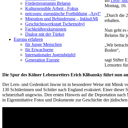
Im
Lern- un
Förderprogramm Belarus
Montag, 16. 
Kultursensible Arbeit - Fokus
netcoops: europäische Fortbildung „Asyl“
„Durch die 2
Migration und Behinderung – Inklud:Mi
erhalten.
Geschichtswerkstatt Tschernobyl
Fachkräfteexkursionen
Nun geht es 
Dialog mit der Türkei
Belarus für 
Europa erfahren
für Junge Menschen
„Wir betrach
für Erwachsene
Boden“,
Internationaler Jugendgipfel
sagt Stifter
Generation Europe
Lernortes fü
Die Spur des Kölner Lebensretters Erich Klibansky führt nun au
Der Lern- und Gedenkort Jawne ist in besonderer Weise mit Minsk v
130 Schülerinnen und Schüler nach England evakuiert. Einer dieser Sch
schmerzhaft ungewiss. Den ersten Hinweis auf die Deportation nach M
in Eigeninitiative Fotos und Dokumente zur Geschichte der jüdisch