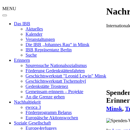
MENU
Nachr
Das IBB
Internation
Aktuelles
Kalender
Veranstaltungen
Die IBB „Johannes Rau“ in Minsk
IBB Repräsentanz Berlin
Suche
Erinnern
Spurensuche Nationalsozialismus
Förderung Gedenkstättenfahrten
Geschichtswerkstatt "Leonid Lewin" Minsk
Geschichtswerkstatt Tschernobyl
Gedenkstätte Trostenez
Spenden
Gemeinsam erinnern – Projekte
An die Grenze gehen
Erinne
Nachhaltigkeit
ewoca 3
Minsk
,
T
Förderprogramm Belarus
Europäische Aktionswochen
Soziale Gesellschaft
Europe4refugees