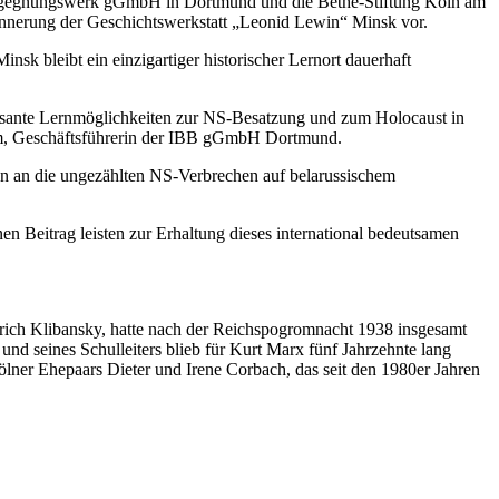
 Begegnungswerk gGmbH in Dortmund und die Bethe-Stiftung Köln am
innerung der Geschichtswerkstatt „Leonid Lewin“ Minsk vor.
sk bleibt ein einzigartiger historischer Lernort dauerhaft
essante Lernmöglichkeiten zur NS-Besatzung und zum Holocaust in
ahm, Geschäftsführerin der IBB gGmbH Dortmund.
ren an die ungezählten NS-Verbrechen auf belarussischem
n Beitrag leisten zur Erhaltung dieses international bedeutsamen
rich Klibansky, hatte nach der Reichspogromnacht 1938 insgesamt
und seines Schulleiters blieb für Kurt Marx fünf Jahrzehnte lang
lner Ehepaars Dieter und Irene Corbach, das seit den 1980er Jahren