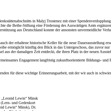
Gedenkstättenabschnitts in Malyj Trostenez mit einer Spendenverdopp
e die Bethe-Stiftung eine Förderung des Auswärtigen Amts ergänzen, 
rstützung aus Deutschland konnte der ansonsten unvermeidliche Verlus
ch der erhaltene historische Keller für die neue Dauerausstellung er
ibe ermöglicht künftig den Blick in das Untergeschoss, das zuvor nur 
l aus der damaligen Zeit entdeckt, die ihren Platz in der neuen Ausste
meinsames Engagement langfristig zukunftsorientierte Bildungs- und 
enden für diese wichtige Erinnerungsarbeit, mit der wir auch in schwi
tt „Leonid Lewin“ Minsk
r (Lern- und Gedenkort
nid Lewin“ Minsk), Dr.