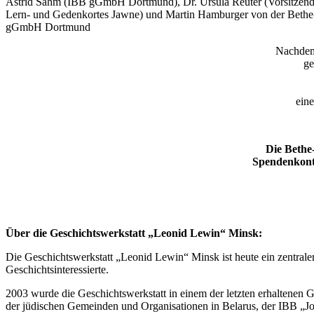
Astrid Sahm (IBB gGmbH Dortmund), Dr. Ursula Reuter (Vorsitzende
Lern- und Gedenkortes Jawne) und Martin Hamburger von der Bethe-
gGmbH Dortmund
Nachdem
ge
ein
Die Bethe
Spendenkonto
Über die Geschichtswerkstatt „Leonid Lewin“ Minsk:
Die Geschichtswerkstatt „Leonid Lewin“ Minsk ist heute ein zentrale
Geschichtsinteressierte.
2003 wurde die Geschichtswerkstatt in einem der letzten erhaltenen
der jüdischen Gemeinden und Organisationen in Belarus, der IBB