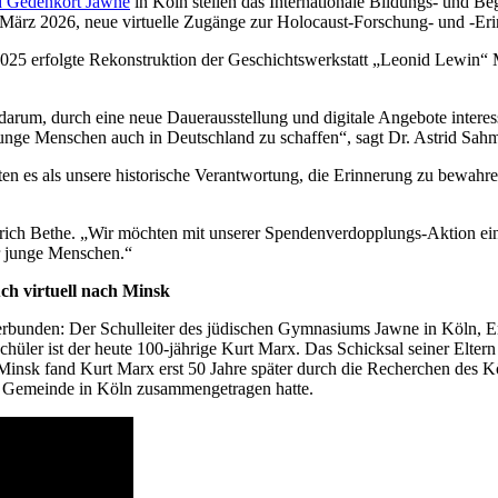
d Gedenkort Jawne
in Köln stellen das Internationale Bildungs- und
März 2026, neue virtuelle Zugänge zur Holocaust-Forschung- und -Er
025 erfolgte Rekonstruktion der Geschichtswerkstatt „Leonid Lewin“ Min
darum, durch eine neue Dauerausstellung und digitale Angebote inter
junge Menschen auch in Deutschland zu schaffen“, sagt Dr. Astrid S
ten es als unsere historische Verantwortung, die Erinnerung zu bewah
 Erich Bethe. „Wir möchten mit unserer Spendenverdopplungs-Aktion eine
r junge Menschen.“
ch virtuell nach Minsk
erbunden: Der Schulleiter des jüdischen Gymnasiums Jawne in Köln, E
üler ist der heute 100-jährige Kurt Marx. Das Schicksal seiner Eltern 
insk fand Kurt Marx erst 50 Jahre später durch die Recherchen des Kö
en Gemeinde in Köln zusammengetragen hatte.