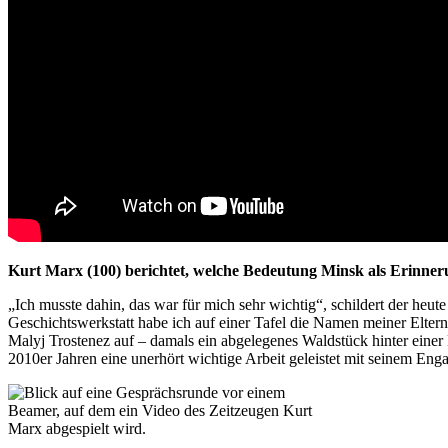
Kurt Marx (100) berichtet, welche Bedeutung Minsk als Erinneru
„Ich musste dahin, das war für mich sehr wichtig“, schildert der heut
Geschichtswerkstatt habe ich auf einer Tafel die Namen meiner Elter
Malyj Trostenez auf – damals ein abgelegenes Waldstück hinter einer
2010er Jahren eine unerhört wichtige Arbeit geleistet mit seinem En