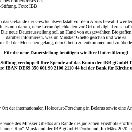
 des Förderkreises des
Stiftung. Foto: IBB
 das Gebäude der Geschichtswerkstatt vor dem Abriss bewahrt werden
ht es nun darum, neue Lernmöglichkeiten vor Ort und digital zu schaff
Die neue Dauerausstellung soll an Hand von ausgewählten Biografien
darüber informieren, was im Minsker Ghetto geschah und wie es
em Teil der Menschen gelang, dem Ghetto zu entkommen und zu überle
Für die neue Dauerstellung benötigen wir Ihre Unterstützung!
-Stiftung verdoppelt Ihre Spende auf das Konto der IBB gGmbH
: IBAN DE69 350 601 90 2100 2110 44 bei der Bank für Kirche 
r Ort der internationalen Holocaust-Forschung in Belarus sowie eine A
 Gebäude des Minsker Ghettos am Rande des jüdischen Friedhofs eröff
 „Johannes Rau“ Minsk und der IBB gGmbH Dortmund. Im März 2020 k