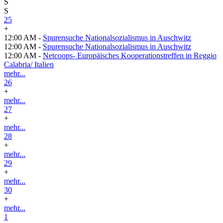
S
S
25
+
12:00 AM -
Spurensuche Nationalsozialismus in Auschwitz
12:00 AM -
Spurensuche Nationalsozialismus in Auschwitz
12:00 AM -
Netcoops- Europäisches Kooperationstreffen in Reggio
Calabria/ Italien
mehr...
26
+
mehr...
27
+
mehr...
28
+
mehr...
29
+
mehr...
30
+
mehr...
1