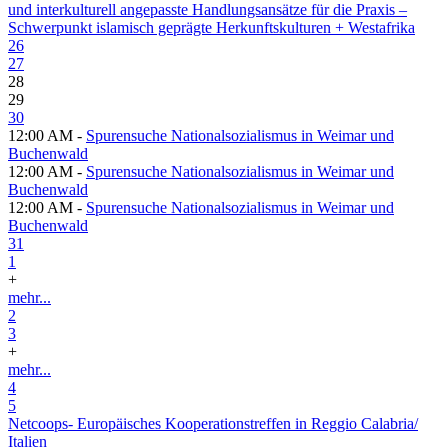
und interkulturell angepasste Handlungsansätze für die Praxis –
Schwerpunkt islamisch geprägte Herkunftskulturen + Westafrika
26
27
28
29
30
12:00 AM -
Spurensuche Nationalsozialismus in Weimar und
Buchenwald
12:00 AM -
Spurensuche Nationalsozialismus in Weimar und
Buchenwald
12:00 AM -
Spurensuche Nationalsozialismus in Weimar und
Buchenwald
31
1
+
mehr...
2
3
+
mehr...
4
5
Netcoops- Europäisches Kooperationstreffen in Reggio Calabria/
Italien