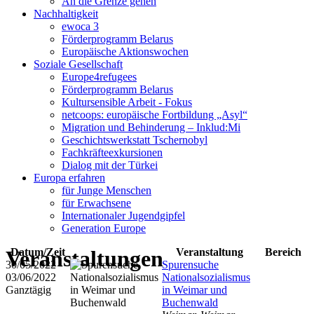
An die Grenze gehen
Nachhaltigkeit
ewoca 3
Förderprogramm Belarus
Europäische Aktionswochen
Soziale Gesellschaft
Europe4refugees
Förderprogramm Belarus
Kultursensible Arbeit - Fokus
netcoops: europäische Fortbildung „Asyl“
Migration und Behinderung – Inklud:Mi
Geschichtswerkstatt Tschernobyl
Fachkräfteexkursionen
Dialog mit der Türkei
Europa erfahren
für Junge Menschen
für Erwachsene
Internationaler Jugendgipfel
Generation Europe
Veranstaltungen
Datum/Zeit
Veranstaltung
Bereich
30/05/2022 -
Spurensuche
03/06/2022
Nationalsozialismus
Ganztägig
in Weimar und
Buchenwald