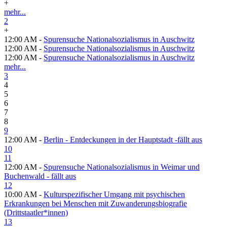
+
mehr...
2
+
12:00 AM -
Spurensuche Nationalsozialismus in Auschwitz
12:00 AM -
Spurensuche Nationalsozialismus in Auschwitz
12:00 AM -
Spurensuche Nationalsozialismus in Auschwitz
mehr...
3
4
5
6
7
8
9
12:00 AM -
Berlin - Entdeckungen in der Hauptstadt -fällt aus
10
11
12:00 AM -
Spurensuche Nationalsozialismus in Weimar und
Buchenwald - fällt aus
12
10:00 AM -
Kulturspezifischer Umgang mit psychischen
Erkrankungen bei Menschen mit Zuwanderungsbiografie
(Drittstaatler*innen)
13