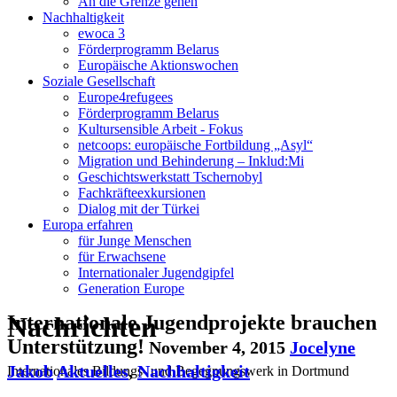
An die Grenze gehen
Nachhaltigkeit
ewoca 3
Förderprogramm Belarus
Europäische Aktionswochen
Soziale Gesellschaft
Europe4refugees
Förderprogramm Belarus
Kultursensible Arbeit - Fokus
netcoops: europäische Fortbildung „Asyl“
Migration und Behinderung – Inklud:Mi
Geschichtswerkstatt Tschernobyl
Fachkräfteexkursionen
Dialog mit der Türkei
Europa erfahren
für Junge Menschen
für Erwachsene
Internationaler Jugendgipfel
Generation Europe
Nachrichten
Internationale Jugendprojekte brauchen
Unterstützung!
November 4, 2015
Jocelyne
Jakob
Aktuelles
,
Nachhaltigkeit
Internationales Bildungs- und Begegnungswerk in Dortmund