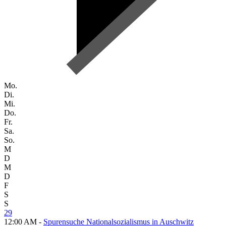
Mo.
Di.
Mi.
Do.
Fr.
Sa.
So.
M
D
M
D
F
S
S
29
12:00 AM -
Spurensuche Nationalsozialismus in Auschwitz