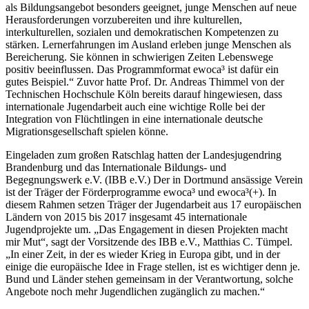
als Bildungsangebot besonders geeignet, junge Menschen auf neue
Herausforderungen vorzubereiten und ihre kulturellen,
interkulturellen, sozialen und demokratischen Kompetenzen zu
stärken. Lernerfahrungen im Ausland erleben junge Menschen als
Bereicherung. Sie können in schwierigen Zeiten Lebenswege
positiv beeinflussen. Das Programmformat ewoca³ ist dafür ein
gutes Beispiel.“ Zuvor hatte Prof. Dr. Andreas Thimmel von der
Technischen Hochschule Köln bereits darauf hingewiesen, dass
internationale Jugendarbeit auch eine wichtige Rolle bei der
Integration von Flüchtlingen in eine internationale deutsche
Migrationsgesellschaft spielen könne.
Eingeladen zum großen Ratschlag hatten der Landesjugendring
Brandenburg und das Internationale Bildungs- und
Begegnungswerk e.V. (IBB e.V.) Der in Dortmund ansässige Verein
ist der Träger der Förderprogramme ewoca³ und ewoca³(+). In
diesem Rahmen setzen Träger der Jugendarbeit aus 17 europäischen
Ländern von 2015 bis 2017 insgesamt 45 internationale
Jugendprojekte um. „Das Engagement in diesen Projekten macht
mir Mut“, sagt der Vorsitzende des IBB e.V., Matthias C. Tümpel.
„In einer Zeit, in der es wieder Krieg in Europa gibt, und in der
einige die europäische Idee in Frage stellen, ist es wichtiger denn je.
Bund und Länder stehen gemeinsam in der Verantwortung, solche
Angebote noch mehr Jugendlichen zugänglich zu machen.“