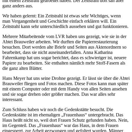
mit einem Zeitstrahl gearbeitet haben. Der Zeitstrahl dort sah aber
ganz anders aus.
Wir haben gelernt: Ein Zeitstrahl ist etwas sehr Wichtiges, wenn
man Vergangenheit und Geschichte einfach erklären will. Ein
Zeitstrahl kann sehr unterschiedlich aussehen und gut funktionieren.
Mehrere Mitarbeitende vom LVR haben uns gezeigt, wie sie in der
Abtei Brauweiler arbeiten. Wir durften die Papierrestaurierung
besuchen. Dort werden alte Briefe und Seiten aus Aktenordnern so
bearbeitet, dass sie nicht auseinanderfallen. Anna Katharina
Fahrenkamp hat uns sogar berichtet, dass es schwieriger ist, neuere
Papiere zu bearbeiten. Sie enthalten nämlich mehr Stoff-Fasern als
die ganz alten Blätter.
Hans Meyer hat uns seine Drohne gezeigt. Er lässt sie über die Abtei
Brauweiler fliegen und Fotos machen. Diese Fotos kann man später
mit einem Computer oder mit dem Handy von allen Seiten ansehen
und sie sogar drehen oder größer machen. Das war alles sehr
interessant.
Zum Schluss haben wir noch die Gedenkstätte besucht. Die
Gedenkstätte ist im ehemaligen „Frauenhaus“ untergebracht. Das
Haus heißt nicht so, weil dort Frauen Schutz gefunden haben. Nein,
im Gegenteil. Das „Frauenhaus“ war das Haus, in dem Frauen
eingesperrt, zur Arbeit gezwungen und gefoltert wurden. Männer