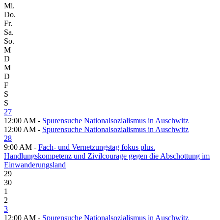
Mi.
Do.
Fr.
Sa.
So.
M
D
M
D
F
S
S
27
12:00 AM -
Spurensuche Nationalsozialismus in Auschwitz
12:00 AM -
Spurensuche Nationalsozialismus in Auschwitz
28
9:00 AM -
Fach- und Vernetzungstag fokus plus.
Handlungskompetenz und Zivilcourage gegen die Abschottung im
Einwanderungsland
29
30
1
2
3
12:00 AM -
Spurensuche Nationalsozialismus in Auschwitz