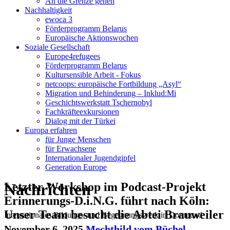
An die Grenze gehen
Nachhaltigkeit
ewoca 3
Förderprogramm Belarus
Europäische Aktionswochen
Soziale Gesellschaft
Europe4refugees
Förderprogramm Belarus
Kultursensible Arbeit - Fokus
netcoops: europäische Fortbildung „Asyl“
Migration und Behinderung – Inklud:Mi
Geschichtswerkstatt Tschernobyl
Fachkräfteexkursionen
Dialog mit der Türkei
Europa erfahren
für Junge Menschen
für Erwachsene
Internationaler Jugendgipfel
Generation Europe
Nachrichten
Letzter Workshop im Podcast-Projekt
Erinnerungs-D.i.N.G. führt nach Köln:
Unser Team besucht die Abtei Brauweiler
Internationales Bildungs- und Begegnungswerk in Dortmund
November 6, 2025
Mechthild vom Büchel