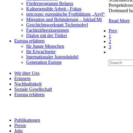
Förderprogramm Belarus
Perspektiven
Kultursensible Arbeit - Fokus
Dortmund ha
netcoops: europäische Fortbildung „Asyl“
Migration und Behinderung – Inklud:Mi
Read More
Geschichtswerkstatt Tschernobyl
Fachkräfteexkursionen
Prev
Dialog mit der Türkei
1
Europa erfahren
2
für Junge Menschen
3
für Erwachsene
Internationaler Jugendgipfel
Generation Europe
Wir über Uns
Erinnern
Nachhaltigkeit
Soziale Gesellschaft
Europa erfahren
Publikationen
Presse
Jobs