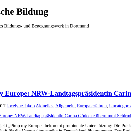
ische Bildung
ales Bildungs- und Begegnungswerk in Dortmund
y Europe: NRW-Landtagspräsidentin Carin
017
Jocelyne Jakob
Aktuelles
,
Allgemein
,
Europa erfahren
,
Uncategori
ekt „Pimp my Europe“ bekommt prominente Unterstützung: Die Präsid
haft für die Veranstaltungsreihe in Deutschland übernommen. Das Pro