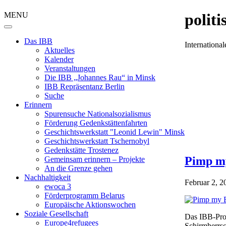
MENU
polit
Das IBB
Internation
Aktuelles
Kalender
Veranstaltungen
Die IBB „Johannes Rau“ in Minsk
IBB Repräsentanz Berlin
Suche
Erinnern
Spurensuche Nationalsozialismus
Förderung Gedenkstättenfahrten
Geschichtswerkstatt "Leonid Lewin" Minsk
Geschichtswerkstatt Tschernobyl
Gedenkstätte Trostenez
Pimp m
Gemeinsam erinnern – Projekte
An die Grenze gehen
Nachhaltigkeit
Februar 2, 2
ewoca 3
Förderprogramm Belarus
Europäische Aktionswochen
Soziale Gesellschaft
Das IBB-Proj
Europe4refugees
Schirmherrsc