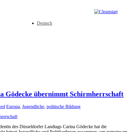
Deutsch
a Gödecke übernimmt Schirmherrschaft
zed
Europa
,
Jugendliche
,
politische Bildung
entin des Düsseldorfer Landtags Carina Gödecke hat die
jekt bringt Jugendliche und PolitikerInnen zusammen, um gemeinsam