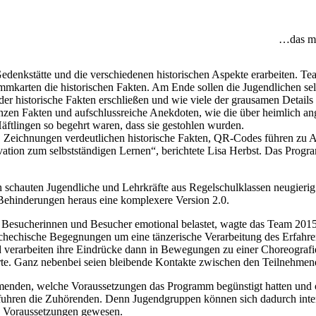
…das mi
edenkstätte und die verschiedenen historischen Aspekte erarbeiten. T
ammkarten die historischen Fakten. Am Ende sollen die Jugendlichen sel
oder historische Fakten erschließen und wie viele der grausamen Details 
zen Fakten und aufschlussreiche Anekdoten, wie die über heimlich ange
ftlingen so begehrt waren, dass sie gestohlen wurden.
te. Zeichnungen verdeutlichen historische Fakten, QR-Codes führen zu 
tion zum selbstständigen Lernen“, berichtete Lisa Herbst. Das Progra
hauten Jugendliche und Lehrkräfte aus Regelschulklassen neugierig he
Behinderungen heraus eine komplexere Version 2.0.
ie Besucherinnen und Besucher emotional belastet, wagte das Team 201
echische Begegnungen um eine tänzerische Verarbeitung des Erfahre
 verarbeiten ihre Eindrücke dann in Bewegungen zu einer Choreograf
lderte. Ganz nebenbei seien bleibende Kontakte zwischen den Teilnehme
ehmenden, welche Voraussetzungen das Programm begünstigt hatten und ob
rfuhren die Zuhörenden. Denn Jugendgruppen können sich dadurch inten
e Voraussetzungen gewesen.