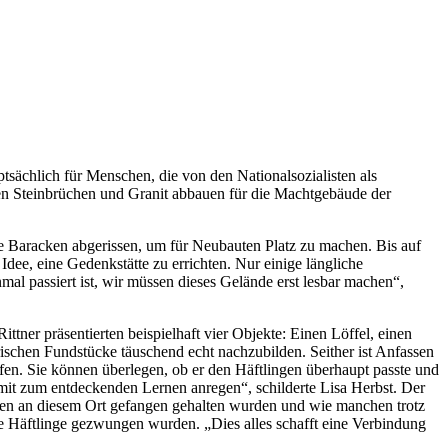
sächlich für Menschen, die von den Nationalsozialisten als
den Steinbrüchen und Granit abbauen für die Machtgebäude der
ele Baracken abgerissen, um für Neubauten Platz zu machen. Bis auf
dee, eine Gedenkstätte zu errichten. Nur einige längliche
mal passiert ist, wir müssen dieses Gelände erst lesbar machen“,
tner präsentierten beispielhaft vier Objekte: Einen Löffel, einen
orischen Fundstücke täuschend echt nachzubilden. Seither ist Anfassen
en. Sie können überlegen, ob er den Häftlingen überhaupt passte und
mit zum entdeckenden Lernen anregen“, schilderte Lisa Herbst. Der
ppen an diesem Ort gefangen gehalten wurden und wie manchen trotz
die Häftlinge gezwungen wurden. „Dies alles schafft eine Verbindung