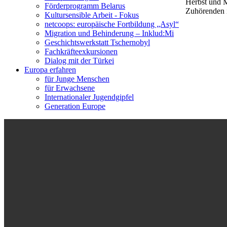
Herbst und M
Förderprogramm Belarus
Zuhörenden i
Kultursensible Arbeit - Fokus
netcoops: europäische Fortbildung „Asyl“
Migration und Behinderung – Inklud:Mi
Geschichtswerkstatt Tschernobyl
Fachkräfteexkursionen
Dialog mit der Türkei
Europa erfahren
für Junge Menschen
für Erwachsene
Internationaler Jugendgipfel
Generation Europe