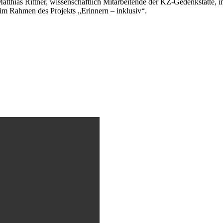
atthias Rittner, wissenschaftlich Mitarbeitende der KZ-Gedenkstätte,
m Rahmen des Projekts „Erinnern – inklusiv“.