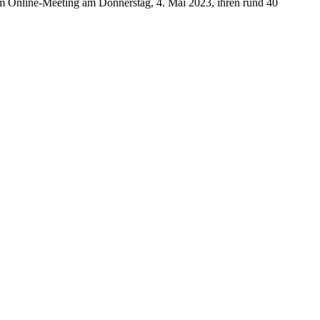
 im Online-Meeting am Donnerstag, 4. Mai 2023, ihren rund 40