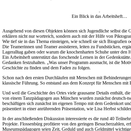
Ein Blick in das Arbeitsheft…
Ausgehend von diesen Objekten können sich Jugendliche selbst die G
erklären nicht nur wortreich, sondern auch mit der Hilfe von Piktogr
Wie tief sie in das Thema einsteigen, wie schnell sie sich Biografien 
Die Teamerinnen und Teamer assistieren, leiten zu Fundstücken, ergän
Lageralltag gaben oder warum die knochenharten Schuhe unter den Hä
Ein Arbeitsheft unterstützt das forschende Lernen in der Gedenkstät
Gedanken festzuhalten. „Was unser Programm ausmacht, ist die Motiva
Geschichte zu finden und dem Faden zu folgen.
Schon nach den ersten Durchläufen mit Menschen mit Behinderungen sc
klassische Führung. So entstand aus dem Konzept für Menschen mit 
Und weil die Geschichte des Ortes viele grausame Details enthält, d
von einem Tanzpädagogen aus München wurden zunächst deutsch-tsch
beschäftigen sich zunächst im eigenen Tempo mit dem Gedenkort und
präsentiert in einer anrührenden Präsentation, wie Lisa Herbst schi
In der anschließenden Diskussion interessierte es die rund 40 Teiln
Projekte. Flossenbürg profitiere von den geringen Besucherzahlen, e
Museumspädagogen seien Zeit, Geduld und auch Geldmittel wichtig