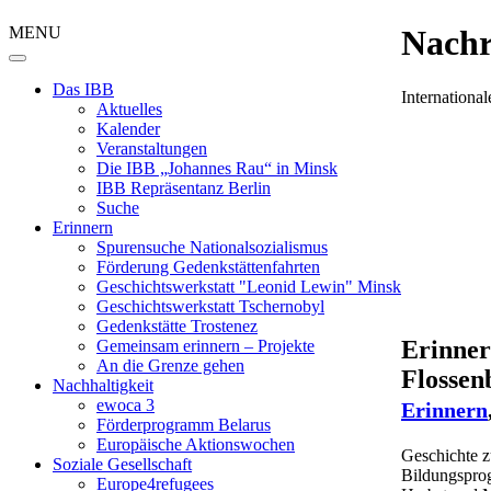
MENU
Nachr
Das IBB
Internation
Aktuelles
Kalender
Veranstaltungen
Die IBB „Johannes Rau“ in Minsk
IBB Repräsentanz Berlin
Suche
Erinnern
Spurensuche Nationalsozialismus
Förderung Gedenkstättenfahrten
Geschichtswerkstatt "Leonid Lewin" Minsk
Geschichtswerkstatt Tschernobyl
Gedenkstätte Trostenez
Erinner
Gemeinsam erinnern – Projekte
An die Grenze gehen
Flossen
Nachhaltigkeit
ewoca 3
Erinnern
Förderprogramm Belarus
Europäische Aktionswochen
Geschichte z
Soziale Gesellschaft
Bildungsprog
Europe4refugees