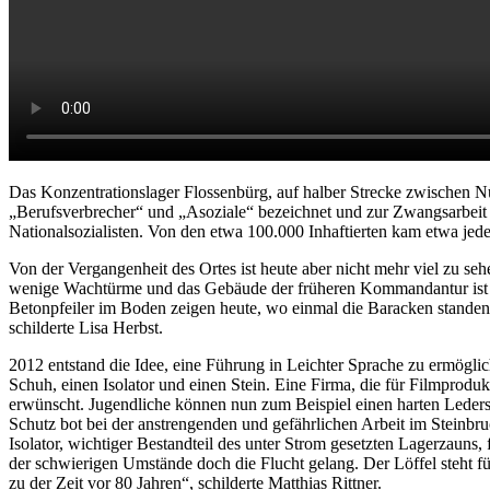
Das Konzentrationslager Flossenbürg, auf halber Strecke zwischen Nü
„Berufsverbrecher“ und „Asoziale“ bezeichnet und zur Zwangsarbeit v
Nationalsozialisten. Von den etwa 100.000 Inhaftierten kam etwa jeder
Von der Vergangenheit des Ortes ist heute aber nicht mehr viel zu se
wenige Wachtürme und das Gebäude der früheren Kommandantur ist so g
Betonpfeiler im Boden zeigen heute, wo einmal die Baracken standen. „
schilderte Lisa Herbst.
2012 entstand die Idee, eine Führung in Leichter Sprache zu ermöglich
Schuh, einen Isolator und einen Stein. Eine Firma, die für Filmproduk
erwünscht. Jugendliche können nun zum Beispiel einen harten Leders
Schutz bot bei der anstrengenden und gefährlichen Arbeit im Steinb
Isolator, wichtiger Bestandteil des unter Strom gesetzten Lagerzaun
der schwierigen Umstände doch die Flucht gelang. Der Löffel steht fü
zu der Zeit vor 80 Jahren“, schilderte Matthias Rittner.