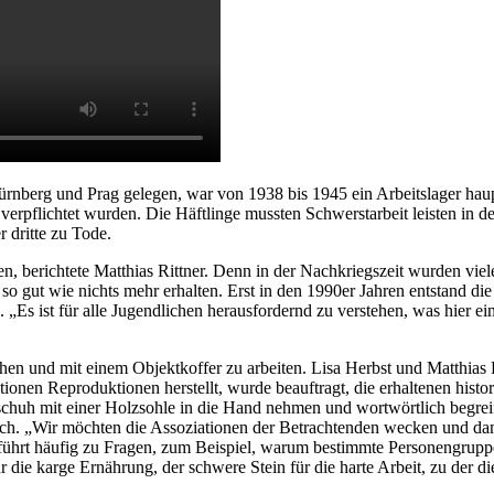
rnberg und Prag gelegen, war von 1938 bis 1945 ein Arbeitslager haupt
erpflichtet wurden. Die Häftlinge mussten Schwerstarbeit leisten in 
 dritte zu Tode.
hen, berichtete Matthias Rittner. Denn in der Nachkriegszeit wurden vi
ut wie nichts mehr erhalten. Erst in den 1990er Jahren entstand die I
Es ist für alle Jugendlichen herausfordernd zu verstehen, was hier ein
en und mit einem Objektkoffer zu arbeiten. Lisa Herbst und Matthias Rit
tionen Reproduktionen herstellt, wurde beauftragt, die erhaltenen hist
chuh mit einer Holzsohle in die Hand nehmen und wortwörtlich begreif
ruch. „Wir möchten die Assoziationen der Betrachtenden wecken und da
s, führt häufig zu Fragen, zum Beispiel, warum bestimmte Personengru
r die karge Ernährung, der schwere Stein für die harte Arbeit, zu der 