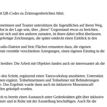
t QR-Codes zu Zeitzeugenberichten führt.
eamerinnen und Teamer unterstützen die Jugendlichen auf ihrem Weg,
bst in der Lage sein, über „ihren“ Gegenstand etwas zu berichten.
sie sich und den anderen zumuten, ist ihnen dabei selbst überlassen.
fertigte Zeichnungen, die später entdeckt einen Einblick in den
Audio-Dateien und freie Flächen ermuntern dazu, die eigenen
mm vermittle verschiedene Anregungen, einen eigenen Einstieg in die
rüber: Die Arbeit mit Objekten fanden auch sie interessanter als die
5 den Schritt, ergänzend einen Tanzworkshop anzubieten. Unterstützt
nen ergänzt. Teilnehmerinnen und Teilnehmer mit Behinderungen
ie. Das Ergebnis wurde dann auch im inklusiven Museumscafé
nden geknüpft worden.
 es bereits einen Austausch unter Gedenkstätten gibt über inklusive
siv und in Ruhe mit der Ausstellung beschäftigen. Auch für die