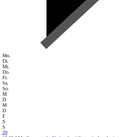
Mo.
Di.
Mi.
Do.
Fr.
Sa.
So.
M
D
M
D
F
S
S
29