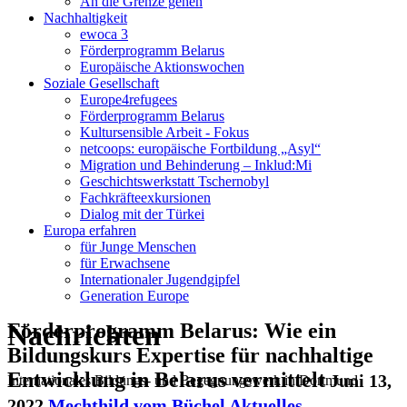
An die Grenze gehen
Nachhaltigkeit
ewoca 3
Förderprogramm Belarus
Europäische Aktionswochen
Soziale Gesellschaft
Europe4refugees
Förderprogramm Belarus
Kultursensible Arbeit - Fokus
netcoops: europäische Fortbildung „Asyl“
Migration und Behinderung – Inklud:Mi
Geschichtswerkstatt Tschernobyl
Fachkräfteexkursionen
Dialog mit der Türkei
Europa erfahren
für Junge Menschen
für Erwachsene
Internationaler Jugendgipfel
Generation Europe
Nachrichten
Förderprogramm Belarus: Wie ein
Bildungskurs Expertise für nachhaltige
Entwicklung in Belarus vermittelt
Juni 13,
Internationales Bildungs- und Begegnungswerk in Dortmund
2022
Mechthild vom Büchel
Aktuelles
,