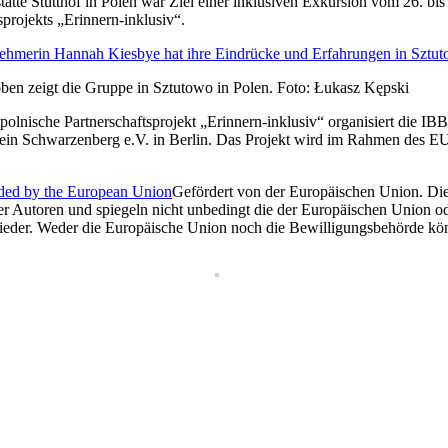
ätte Stutthof in Polen war Ziel einer inklusiven Exkursion vom 26. b
projekts „Erinnern-inklusiv“.
ehmerin Hannah Kiesbye hat ihre Eindrücke und Erfahrungen in Sztutow
ben zeigt die Gruppe in Sztutowo in Polen. Foto: Łukasz Kępski
polnische Partnerschaftsprojekt „Erinnern-inklusiv“ organisiert di
ein Schwarzenberg e.V. in Berlin. Das Projekt wird im Rahmen des E
Gefördert von der Europäischen Union. Die
er Autoren und spiegeln nicht unbedingt die der Europäischen Union o
der. Weder die Europäische Union noch die Bewilligungsbehörde kön