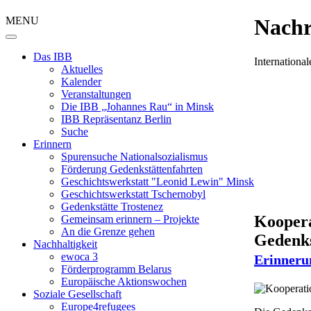
MENU
Nachr
Das IBB
Internation
Aktuelles
Kalender
Veranstaltungen
Die IBB „Johannes Rau“ in Minsk
IBB Repräsentanz Berlin
Suche
Erinnern
Spurensuche Nationalsozialismus
Förderung Gedenkstättenfahrten
Geschichtswerkstatt "Leonid Lewin" Minsk
Geschichtswerkstatt Tschernobyl
Gedenkstätte Trostenez
Koopera
Gemeinsam erinnern – Projekte
An die Grenze gehen
Gedenks
Nachhaltigkeit
ewoca 3
Erinneru
Förderprogramm Belarus
Europäische Aktionswochen
Soziale Gesellschaft
Europe4refugees