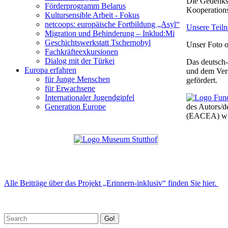
Die Gedenkst
Förderprogramm Belarus
Kooperations
Kultursensible Arbeit - Fokus
netcoops: europäische Fortbildung „Asyl“
Unsere Teiln
Migration und Behinderung – Inklud:Mi
Geschichtswerkstatt Tschernobyl
Unser Foto o
Fachkräfteexkursionen
Dialog mit der Türkei
Das deutsch-
Europa erfahren
und dem Ver
für Junge Menschen
gefördert.
für Erwachsene
Internationaler Jugendgipfel
des Autors/d
Generation Europe
(EACEA) wie
Alle Beiträge über das Projekt „Erinnern-inklusiv“ finden Sie hier.
Go!