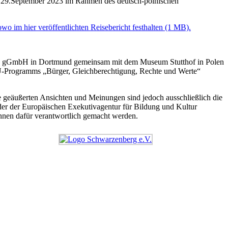
is 29.September 2023 im Rahmen des deutsch-polnischen
o im hier veröffentlichten Reisebericht festhalten (1 MB).
e IBB gGmbH in Dortmund gemeinsam mit dem Museum Stutthof in Polen
U-Programms „Bürger, Gleichberechtigung, Rechte und Werte“
 geäußerten Ansichten und Meinungen sind jedoch ausschließlich die
der der Europäischen Exekutivagentur für Bildung und Kultur
nen dafür verantwortlich gemacht werden.