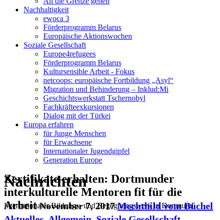
An die Grenze gehen
Nachhaltigkeit
ewoca 3
Förderprogramm Belarus
Europäische Aktionswochen
Soziale Gesellschaft
Europe4refugees
Förderprogramm Belarus
Kultursensible Arbeit - Fokus
netcoops: europäische Fortbildung „Asyl“
Migration und Behinderung – Inklud:Mi
Geschichtswerkstatt Tschernobyl
Fachkräfteexkursionen
Dialog mit der Türkei
Europa erfahren
für Junge Menschen
für Erwachsene
Internationaler Jugendgipfel
Generation Europe
Nachrichten
Zertifikate erhalten: Dortmunder
interkulturelle Mentoren fit für die
Arbeit
November 7, 2017
Mechthild vom Büchel
Internationales Bildungs- und Begegnungswerk in Dortmund
Aktuelles
,
Allgemein
,
Soziale Gesellschaft