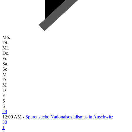
Mo.
Di.
Mi.
Do.
Fr.
Sa.
So.
M
D
M
D
F
S
S
29
12:00 AM -
Spurensuche Nationalsozialismus in Auschwitz
30
1