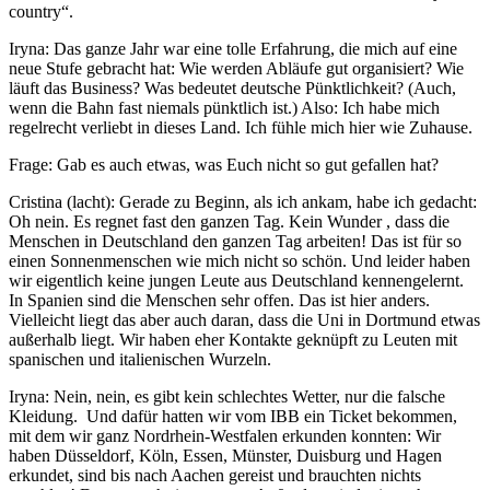
country“.
Iryna: Das ganze Jahr war eine tolle Erfahrung, die mich auf eine
neue Stufe gebracht hat: Wie werden Abläufe gut organisiert? Wie
läuft das Business? Was bedeutet deutsche Pünktlichkeit? (Auch,
wenn die Bahn fast niemals pünktlich ist.) Also: Ich habe mich
regelrecht verliebt in dieses Land. Ich fühle mich hier wie Zuhause.
Frage: Gab es auch etwas, was Euch nicht so gut gefallen hat?
Cristina (lacht): Gerade zu Beginn, als ich ankam, habe ich gedacht:
Oh nein. Es regnet fast den ganzen Tag. Kein Wunder , dass die
Menschen in Deutschland den ganzen Tag arbeiten! Das ist für so
einen Sonnenmenschen wie mich nicht so schön. Und leider haben
wir eigentlich keine jungen Leute aus Deutschland kennengelernt.
In Spanien sind die Menschen sehr offen. Das ist hier anders.
Vielleicht liegt das aber auch daran, dass die Uni in Dortmund etwas
außerhalb liegt. Wir haben eher Kontakte geknüpft zu Leuten mit
spanischen und italienischen Wurzeln.
Iryna: Nein, nein, es gibt kein schlechtes Wetter, nur die falsche
Kleidung. Und dafür hatten wir vom IBB ein Ticket bekommen,
mit dem wir ganz Nordrhein-Westfalen erkunden konnten: Wir
haben Düsseldorf, Köln, Essen, Münster, Duisburg und Hagen
erkundet, sind bis nach Aachen gereist und brauchten nichts