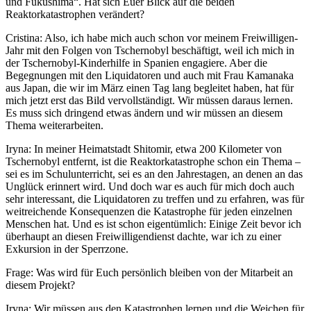
und Fukushima“. Hat sich Euer Blick auf die beiden
Reaktorkatastrophen verändert?
Cristina: Also, ich habe mich auch schon vor meinem Freiwilligen-
Jahr mit den Folgen von Tschernobyl beschäftigt, weil ich mich in
der Tschernobyl-Kinderhilfe in Spanien engagiere. Aber die
Begegnungen mit den Liquidatoren und auch mit Frau Kamanaka
aus Japan, die wir im März einen Tag lang begleitet haben, hat für
mich jetzt erst das Bild vervollständigt. Wir müssen daraus lernen.
Es muss sich dringend etwas ändern und wir müssen an diesem
Thema weiterarbeiten.
Iryna: In meiner Heimatstadt Shitomir, etwa 200 Kilometer von
Tschernobyl entfernt, ist die Reaktorkatastrophe schon ein Thema –
sei es im Schulunterricht, sei es an den Jahrestagen, an denen an das
Unglück erinnert wird. Und doch war es auch für mich doch auch
sehr interessant, die Liquidatoren zu treffen und zu erfahren, was für
weitreichende Konsequenzen die Katastrophe für jeden einzelnen
Menschen hat. Und es ist schon eigentümlich: Einige Zeit bevor ich
überhaupt an diesen Freiwilligendienst dachte, war ich zu einer
Exkursion in der Sperrzone.
Frage: Was wird für Euch persönlich bleiben von der Mitarbeit an
diesem Projekt?
Iryna: Wir müssen aus den Katastrophen lernen und die Weichen für