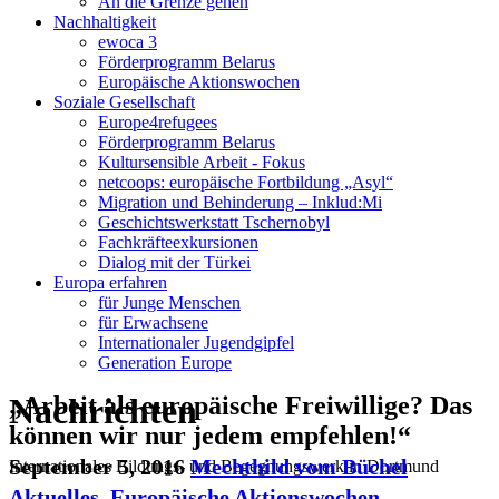
An die Grenze gehen
Nachhaltigkeit
ewoca 3
Förderprogramm Belarus
Europäische Aktionswochen
Soziale Gesellschaft
Europe4refugees
Förderprogramm Belarus
Kultursensible Arbeit - Fokus
netcoops: europäische Fortbildung „Asyl“
Migration und Behinderung – Inklud:Mi
Geschichtswerkstatt Tschernobyl
Fachkräfteexkursionen
Dialog mit der Türkei
Europa erfahren
für Junge Menschen
für Erwachsene
Internationaler Jugendgipfel
Generation Europe
Nachrichten
„Arbeit als europäische Freiwillige? Das
können wir nur jedem empfehlen!“
September 5, 2016
Mechthild vom Büchel
Internationales Bildungs- und Begegnungswerk in Dortmund
Aktuelles
,
Europäische Aktionswochen
,