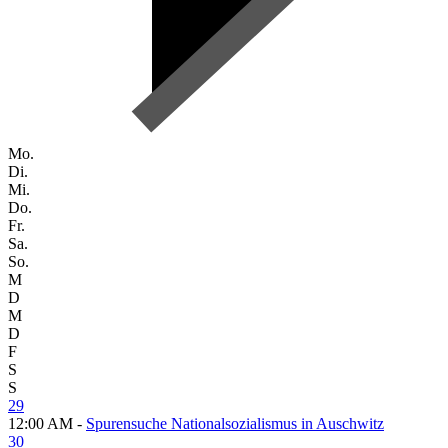
Mo.
Di.
Mi.
Do.
Fr.
Sa.
So.
M
D
M
D
F
S
S
29
12:00 AM -
Spurensuche Nationalsozialismus in Auschwitz
30