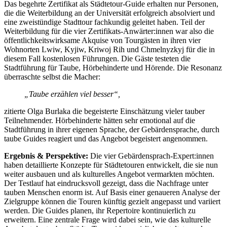
Das begehrte Zertifikat als Städtetour-Guide erhalten nur Personen,
die die Weiterbildung an der Universität erfolgreich absolviert und
eine zweistündige Stadttour fachkundig geleitet haben. Teil der
Weiterbildung für die vier Zertifikats-Anwärter:innen war also die
öffentlichkeitswirksame Akquise von Tourgästen in ihren vier
Wohnorten Lwiw, Kyjiw, Kriwoj Rih und Chmelnyzkyj für die in
diesem Fall kostenlosen Führungen. Die Gäste testeten die
Stadtführung für Taube, Hörbehinderte und Hörende. Die Resonanz
überraschte selbst die Macher:
„Taube erzählen viel besser“,
zitierte Olga Burlaka die begeisterte Einschätzung vieler tauber
Teilnehmender. Hörbehinderte hätten sehr emotional auf die
Stadtführung in ihrer eigenen Sprache, der Gebärdensprache, durch
taube Guides reagiert und das Angebot begeistert angenommen.
Ergebnis & Perspektive:
Die vier Gebärdensprach-Expert:innen
haben detaillierte Konzepte für Städtetouren entwickelt, die sie nun
weiter ausbauen und als kulturelles Angebot vermarkten möchten.
Der Testlauf hat eindrucksvoll gezeigt, dass die Nachfrage unter
tauben Menschen enorm ist. Auf Basis einer genaueren Analyse der
Zielgruppe können die Touren künftig gezielt angepasst und variiert
werden. Die Guides planen, ihr Repertoire kontinuierlich zu
erweitern. Eine zentrale Frage wird dabei sein, wie das kulturelle