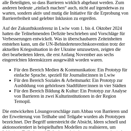
alle Beteiligten, so dass Barrieren wirklich abgebaut werden. Zum
anderen bedeute „einfach machen“ auch, nicht auf irgendetwas zu
warten, sondern aktiv und mutig die Initiative für die Erprobung von
Barrierefreiheit und gelebter Inklusion zu ergreifen.
Auf der Zukunftskonferenz in Lwiw vom 1. bis 4. Oktober 2024
hatten die Teilnehmenden Defizite beschrieben und Vorschläge für
Verbesserungen entwickelt. Was in überschaubaren Zeiteinheiten
entstehen kann, um die UN-Behindertenrechtskonvention trotz der
aktuellen Kriegssituation in der Ukraine umzusetzen, zeigten die
drei bearbeiteten Ideen, die erst Anfang November aus sechs
eingereichten Ideenskizzen ausgewählt worden waren.
Für den Bereich Medien & Kommunikation: Ein Prototyp für
einfache Sprache, speziell für Journalist:innen in Lwiw
Für den Bereich Soziales & Arbeitsmarkt: Ein Prototyp zur
Ausbildung von gehörlosen Stadtführer:innen in vier Städten
Für den Bereich Bildung & Kultur: Ein Prototyp zur Analyse
von Barrieren in zwei Kulturinstitutionen in der Region
Ternopil.
Die entwickelten Lösungsvorschläge zum Abbau von Barrieren und
der Erweiterung von Teilhabe und Teilgabe wurden als Prototypen
bezeichnet. Der Begriff unterstreicht die Absicht, Ideen schnell und
aktionsorientiert in beispielhaften Modellen zu realisieren, um