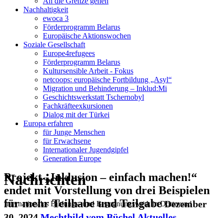
An die Grenze gehen
Nachhaltigkeit
ewoca 3
Förderprogramm Belarus
Europäische Aktionswochen
Soziale Gesellschaft
Europe4refugees
Förderprogramm Belarus
Kultursensible Arbeit - Fokus
netcoops: europäische Fortbildung „Asyl“
Migration und Behinderung – Inklud:Mi
Geschichtswerkstatt Tschernobyl
Fachkräfteexkursionen
Dialog mit der Türkei
Europa erfahren
für Junge Menschen
für Erwachsene
Internationaler Jugendgipfel
Generation Europe
Nachrichten
Projekt „Inklusion – einfach machen!“
endet mit Vorstellung von drei Beispielen
für mehr Teilhabe und Teilgabe
Dezember
Internationales Bildungs- und Begegnungswerk in Dortmund
30, 2024
Mechthild vom Büchel
Aktuelles
,