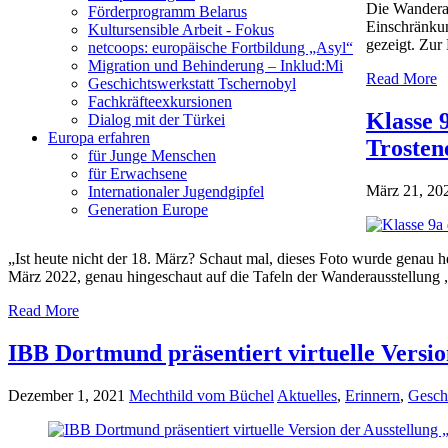
Die Wanderau
Förderprogramm Belarus
Einschränkun
Kultursensible Arbeit - Fokus
gezeigt. Zur
netcoops: europäische Fortbildung „Asyl“
Migration und Behinderung – Inklud:Mi
Read More
Geschichtswerkstatt Tschernobyl
Fachkräfteexkursionen
Klasse 
Dialog mit der Türkei
Europa erfahren
Trosten
für Junge Menschen
für Erwachsene
März 21, 20
Internationaler Jugendgipfel
Generation Europe
„Ist heute nicht der 18. März? Schaut mal, dieses Foto wurde genau
März 2022, genau hingeschaut auf die Tafeln der Wanderausstellung 
Read More
IBB Dortmund präsentiert virtuelle Versi
Dezember 1, 2021
Mechthild vom Büchel
Aktuelles
,
Erinnern
,
Gesch