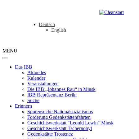
Deutsch
English
MENU
Das IBB
Aktuelles
Kalender
Veranstaltungen
Die IBB „Johannes Rau“ in Minsk
IBB Repräsentanz Berlin
Suche
Erinnern
Spurensuche Nationalsozialismus
Förderung Gedenkstättenfahrten
Geschichtswerkstatt "Leonid Lewin" Minsk
Geschichtswerkstatt Tschernobyl
Gedenkstätte Trostenez