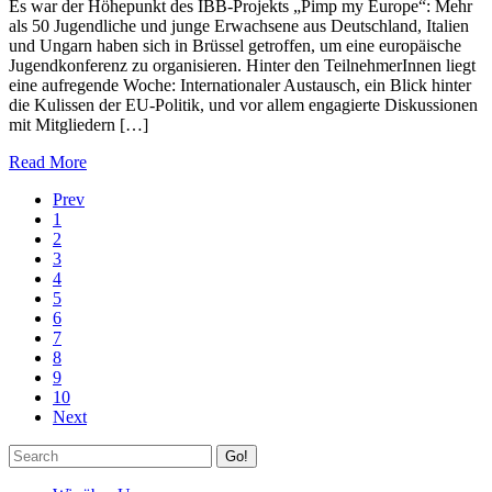
Es war der Höhepunkt des IBB-Projekts „Pimp my Europe“: Mehr
als 50 Jugendliche und junge Erwachsene aus Deutschland, Italien
und Ungarn haben sich in Brüssel getroffen, um eine europäische
Jugendkonferenz zu organisieren. Hinter den TeilnehmerInnen liegt
eine aufregende Woche: Internationaler Austausch, ein Blick hinter
die Kulissen der EU-Politik, und vor allem engagierte Diskussionen
mit Mitgliedern […]
Read More
Prev
1
2
3
4
5
6
7
8
9
10
Next
Go!