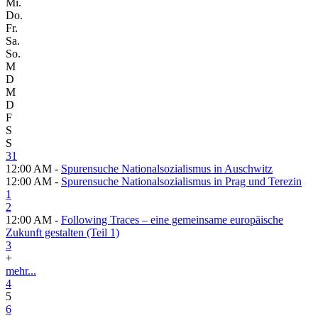
Mi.
Do.
Fr.
Sa.
So.
M
D
M
D
F
S
S
31
12:00 AM -
Spurensuche Nationalsozialismus in Auschwitz
12:00 AM -
Spurensuche Nationalsozialismus in Prag und Terezin
1
2
12:00 AM -
Following Traces – eine gemeinsame europäische
Zukunft gestalten (Teil 1)
3
+
mehr...
4
5
6