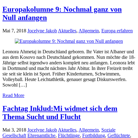
Europakolumne 9: Nochmal ganz von
Null anfangen
Mai 7, 2018
Jocelyne Jakob
Aktuelles
,
Allgemein
,
Europa erfahren
Leonora Ahmetaj in Deutschland geboren. Ihr Vater ist Albaner und
aus dem Kosovo nach Deutschland gekommen. Nun möchte die 18-
Jährige selbst irgendwo anders komplett neu anfangen. Leonora lebt
in Dortmund und macht nächstes Jahr Abitur. In ihrer Freizeit treibt
sie seit sie klein ist Sport. Früher Kinderturnen, Schwimmen,
Volleyball. Heute Leichtathletik, genauer gesagt Diskurswerfen.
Sowohl […]
Read More
Fachtag Inklud:Mi widmet sich dem
Thema Sucht und Flucht
Mai 3, 2018
Jocelyne Jakob
Aktuelles
,
Allgemein
,
Soziale
Gesellschaft
Ehrenamtliche
,
Flüchtlinge
,
Fortbildung
,
Geflüchtete
,