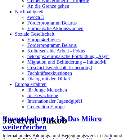
Gemeinsam erinnern – Projekte
An die Grenze gehen
Nachhaltigkeit
ewoca 3
Förderprogramm Belarus
Europäische Aktionswochen
Soziale Gesellschaft
Europe4refugees
Förderprogramm Belarus
Kultursensible Arbeit - Fokus
netcoops: europäische Fortbildung „Asyl“
Migration und Behinderung – Inklud:Mi
Geschichtswerkstatt Tschernobyl
Fachkräfteexkursionen
Dialog mit der Türkei
Europa erfahren
für Junge Menschen
für Erwachsene
Internationaler Jugendgipfel
Generation Europe
Jocelyne Jakob
Europakolumne 12: Das Mikro
weiterreichen
Internationales Bildungs- und Begegnungswerk in Dortmund