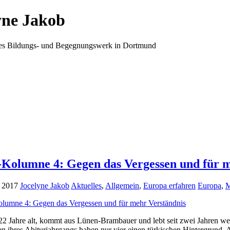
yne Jakob
ales Bildungs- und Begegnungswerk in Dortmund
Kolumne 4: Gegen das Vergessen und für m
 2017
Jocelyne Jakob
Aktuelles
,
Allgemein
,
Europa erfahren
Europa
,
M
 22 Jahre alt, kommt aus Lünen-Brambauer und lebt seit zwei Jahren w
 ihres Abiturjahrgangs haben nur vier einen türkischen Hintergrund. 