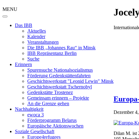
MENU
Jocel
Das IBB
Internation
Aktuelles
Kalender
Veranstaltungen
Die IBB „Johannes Rau“ in Minsk
IBB Repräsentanz Berlin
Suche
Erinnern
Spurensuche Nationalsozialismus
Förderung Gedenkstättenfahrten
Geschichtswerkstatt "Leonid Lewin" Minsk
Geschichtswerkstatt Tschernobyl
Gedenkstätte Trostenez
Europa-
Gemeinsam erinnern – Projekte
An die Grenze gehen
Nachhaltigkeit
Dezember 4,
ewoca 3
Förderprogramm Belarus
Europäische Aktionswochen
Soziale Gesellschaft
Dilan M. ist
Europe4refugees
105 Menschen