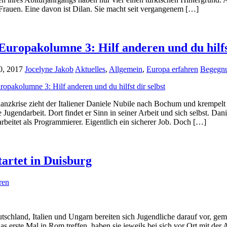
rauen. Eine davon ist Dilan. Sie macht seit vergangenem […]
Europakolumne 3: Hilf anderen und du hilfst
0, 2017
Jocelyne Jakob
Aktuelles
,
Allgemein
,
Europa erfahren
Begegn
anzkrise zieht der Italiener Daniele Nubile nach Bochum und krempelt d
e Jugendarbeit. Dort findet er Sinn in seiner Arbeit und sich selbst. D
arbeitet als Programmierer. Eigentlich ein sicherer Job. Doch […]
artet in Duisburg
ren
chland, Italien und Ungarn bereiten sich Jugendliche darauf vor, geme
erste Mal in Rom treffen, haben sie jeweils bei sich vor Ort mit der 