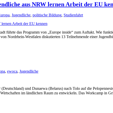
ugendliche aus NRW lernen Arbeit der EU ke
uropa
,
Jugendliche
,
politische Bildung
,
Studienfahrt
tadt führte das Programm von „Europe inside“ zum Auftakt. Wie funkt
 von Nordrhein-Westfalen diskutierten 13 Teilnehmende einer Jugendbi
opa
,
ewoca
,
Jugendliche
imar (Deutschland) und Dunaewa (Belarus) nach Tolo auf die Pelopenn
 Wirtschaften im ländlichen Raum zu entwickeln. Das Workcamp in Grie