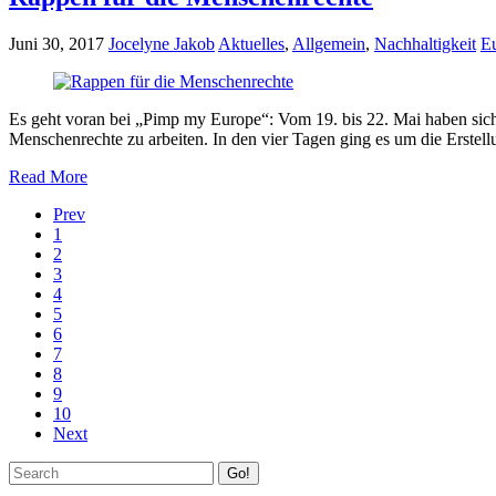
Juni 30, 2017
Jocelyne Jakob
Aktuelles
,
Allgemein
,
Nachhaltigkeit
E
Es geht voran bei „Pimp my Europe“: Vom 19. bis 22. Mai haben si
Menschenrechte zu arbeiten. In den vier Tagen ging es um die Erstel
Read More
Prev
1
2
3
4
5
6
7
8
9
10
Next
Go!