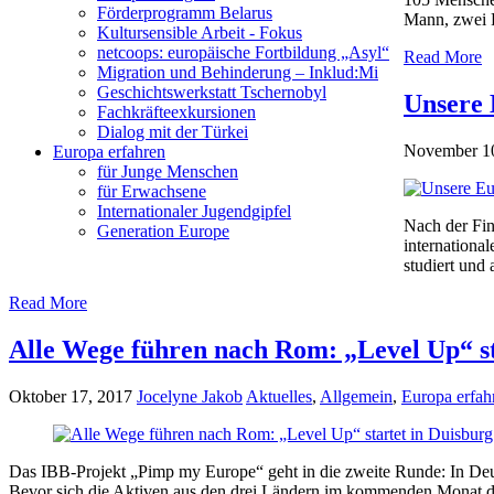
Förderprogramm Belarus
Mann, zwei F
Kultursensible Arbeit - Fokus
netcoops: europäische Fortbildung „Asyl“
Read More
Migration und Behinderung – Inklud:Mi
Geschichtswerkstatt Tschernobyl
Unsere 
Fachkräfteexkursionen
Dialog mit der Türkei
November 1
Europa erfahren
für Junge Menschen
für Erwachsene
Internationaler Jugendgipfel
Nach der Fin
Generation Europe
international
studiert und 
Read More
Alle Wege führen nach Rom: „Level Up“ st
Oktober 17, 2017
Jocelyne Jakob
Aktuelles
,
Allgemein
,
Europa erfah
Das IBB-Projekt „Pimp my Europe“ geht in die zweite Runde: In Deuts
Bevor sich die Aktiven aus den drei Ländern im kommenden Monat das 