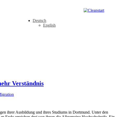
Deutsch
English
ehr Verständnis
igration
egen ihrer Ausbildung und ihres Studiums in Dortmund. Unter den
Am Ende erreichen drei von ihnen die Allgemeine Hochschulreife. Ein