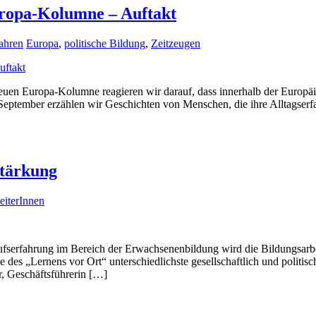
uropa-Kolumne – Auftakt
ahren
Europa
,
politische Bildung
,
Zeitzeugen
euen Europa-Kolumne reagieren wir darauf, dass innerhalb der Europä
t September erzählen wir Geschichten von Menschen, die ihre Alltags
stärkung
eiterInnen
serfahrung im Bereich der Erwachsenenbildung wird die Bildungsarbei
des „Lernens vor Ort“ unterschiedlichste gesellschaftlich und politis
 Geschäftsführerin […]