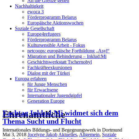
An die Grenze gehen
Nachhaltigkeit
ewoca 3
Förderprogramm Belarus
Europäische Aktionswochen
Soziale Gesellschaft
Europe4refugees
Förderprogramm Belarus
Kultursensible Arbeit - Fokus
netcoops: europäische Fortbildung „Asyl“
Migration und Behinderung – Inklud:Mi
Geschichtswerkstatt Tschernobyl
Fachkräfteexkursionen
Dialog mit der Türkei
Europa erfahren
für Junge Menschen
für Erwachsene
Internationaler Jugendgipfel
Generation Europe
Ehrenamtliche
Fachtag Inklud:Mi widmet sich dem
Thema Sucht und Flucht
Internationales Bildungs- und Begegnungswerk in Dortmund
Mai 3, 2018
Jocelyne Jakob
Aktuelles
,
Allgemein
,
Soziale