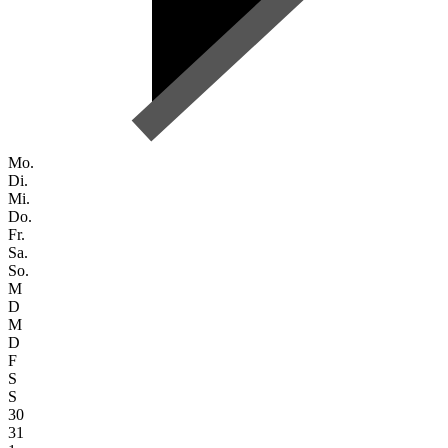
Mo.
Di.
Mi.
Do.
Fr.
Sa.
So.
M
D
M
D
F
S
S
30
31