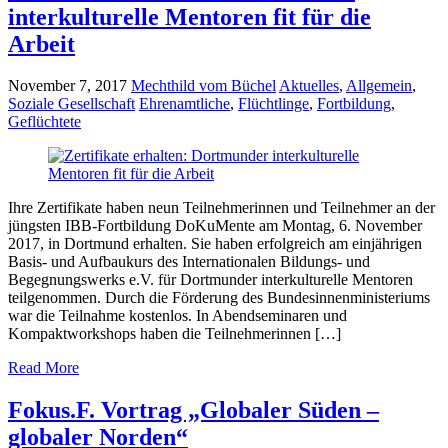
interkulturelle Mentoren fit für die
Arbeit
November 7, 2017
Mechthild vom Büchel
Aktuelles
,
Allgemein
,
Soziale Gesellschaft
Ehrenamtliche
,
Flüchtlinge
,
Fortbildung
,
Geflüchtete
Ihre Zertifikate haben neun Teilnehmerinnen und Teilnehmer an der
jüngsten IBB-Fortbildung DoKuMente am Montag, 6. November
2017, in Dortmund erhalten. Sie haben erfolgreich am einjährigen
Basis- und Aufbaukurs des Internationalen Bildungs- und
Begegnungswerks e.V. für Dortmunder interkulturelle Mentoren
teilgenommen. Durch die Förderung des Bundesinnenministeriums
war die Teilnahme kostenlos. In Abendseminaren und
Kompaktworkshops haben die Teilnehmerinnen […]
Read More
Fokus.F. Vortrag „Globaler Süden –
globaler Norden“