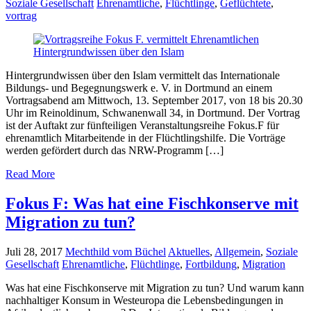
Soziale Gesellschaft
Ehrenamtliche
,
Flüchtlinge
,
Geflüchtete
,
vortrag
Hintergrundwissen über den Islam vermittelt das Internationale
Bildungs- und Begegnungswerk e. V. in Dortmund an einem
Vortragsabend am Mittwoch, 13. September 2017, von 18 bis 20.30
Uhr im Reinoldinum, Schwanenwall 34, in Dortmund. Der Vortrag
ist der Auftakt zur fünfteiligen Veranstaltungsreihe Fokus.F für
ehrenamtlich Mitarbeitende in der Flüchtlingshilfe. Die Vorträge
werden gefördert durch das NRW-Programm […]
Read More
Fokus F: Was hat eine Fischkonserve mit
Migration zu tun?
Juli 28, 2017
Mechthild vom Büchel
Aktuelles
,
Allgemein
,
Soziale
Gesellschaft
Ehrenamtliche
,
Flüchtlinge
,
Fortbildung
,
Migration
Was hat eine Fischkonserve mit Migration zu tun? Und warum kann
nachhaltiger Konsum in Westeuropa die Lebensbedingungen in