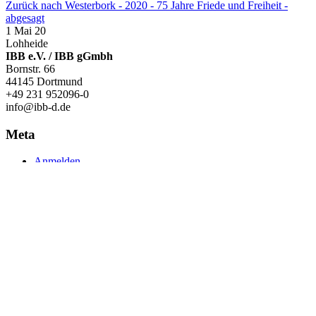
Zurück nach Westerbork - 2020 - 75 Jahre Friede und Freiheit -
abgesagt
1 Mai 20
Lohheide
IBB e.V. / IBB gGmbh
Bornstr. 66
44145 Dortmund
+49 231 952096-0
info@ibb-d.de
Meta
Anmelden
Eintrags-Feed
Kommentar-Feed
WordPress.org
Grenzen überwinden
Developed by
GDevelop
Copyright ©2015 all rights reserved