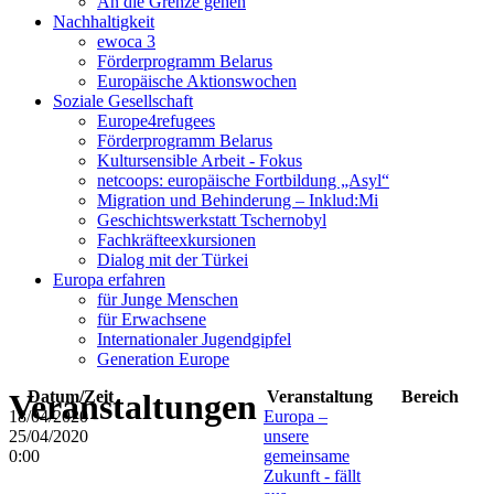
An die Grenze gehen
Nachhaltigkeit
ewoca 3
Förderprogramm Belarus
Europäische Aktionswochen
Soziale Gesellschaft
Europe4refugees
Förderprogramm Belarus
Kultursensible Arbeit - Fokus
netcoops: europäische Fortbildung „Asyl“
Migration und Behinderung – Inklud:Mi
Geschichtswerkstatt Tschernobyl
Fachkräfteexkursionen
Dialog mit der Türkei
Europa erfahren
für Junge Menschen
für Erwachsene
Internationaler Jugendgipfel
Generation Europe
Veranstaltungen
Datum/Zeit
Veranstaltung
Bereich
18/04/2020 -
Europa –
25/04/2020
unsere
0:00
gemeinsame
Zukunft - fällt