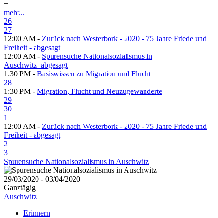
+
mehr...
26
27
12:00 AM -
Zurück nach Westerbork - 2020 - 75 Jahre Friede und
Freiheit - abgesagt
12:00 AM -
Spurensuche Nationalsozialismus in
Auschwitz_abgesagt
1:30 PM -
Basiswissen zu Migration und Flucht
28
1:30 PM -
Migration, Flucht und Neuzugewanderte
29
30
1
12:00 AM -
Zurück nach Westerbork - 2020 - 75 Jahre Friede und
Freiheit - abgesagt
2
3
Spurensuche Nationalsozialismus in Auschwitz
29/03/2020 - 03/04/2020
Ganztägig
Auschwitz
Erinnern