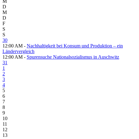
M
D
M
D
F
S
S
30
12:00 AM -
Nachhaltigkeit bei Konsum und Produktion – ein
Ländervergleich
12:00 AM -
Spurensuche Nationalsozialismus in Auschwitz
31
1
2
3
4
5
6
7
8
9
10
11
12
13