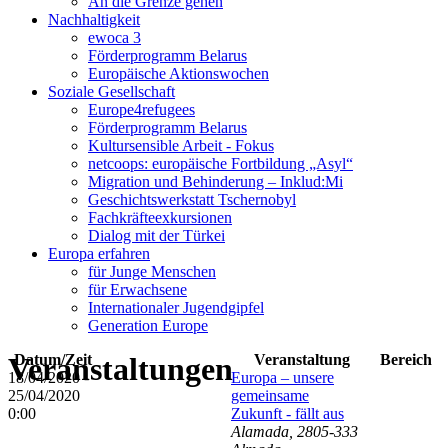
An die Grenze gehen
Nachhaltigkeit
ewoca 3
Förderprogramm Belarus
Europäische Aktionswochen
Soziale Gesellschaft
Europe4refugees
Förderprogramm Belarus
Kultursensible Arbeit - Fokus
netcoops: europäische Fortbildung „Asyl“
Migration und Behinderung – Inklud:Mi
Geschichtswerkstatt Tschernobyl
Fachkräfteexkursionen
Dialog mit der Türkei
Europa erfahren
für Junge Menschen
für Erwachsene
Internationaler Jugendgipfel
Generation Europe
Veranstaltungen
Datum/Zeit
Veranstaltung
Bereich
18/04/2020 -
Europa – unsere
25/04/2020
gemeinsame
0:00
Zukunft - fällt aus
Alamada, 2805-333