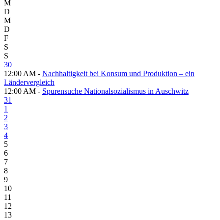
M
D
M
D
F
S
S
30
12:00 AM -
Nachhaltigkeit bei Konsum und Produktion – ein
Ländervergleich
12:00 AM -
Spurensuche Nationalsozialismus in Auschwitz
31
1
2
3
4
5
6
7
8
9
10
11
12
13