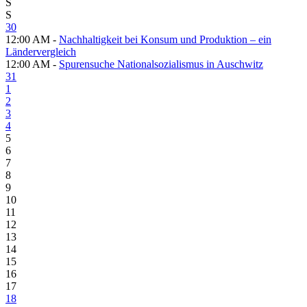
S
S
30
12:00 AM -
Nachhaltigkeit bei Konsum und Produktion – ein
Ländervergleich
12:00 AM -
Spurensuche Nationalsozialismus in Auschwitz
31
1
2
3
4
5
6
7
8
9
10
11
12
13
14
15
16
17
18