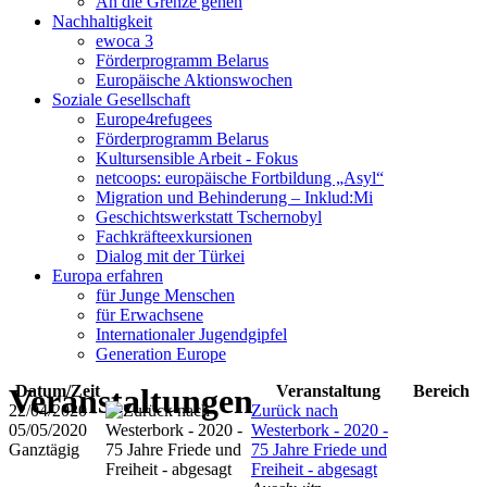
An die Grenze gehen
Nachhaltigkeit
ewoca 3
Förderprogramm Belarus
Europäische Aktionswochen
Soziale Gesellschaft
Europe4refugees
Förderprogramm Belarus
Kultursensible Arbeit - Fokus
netcoops: europäische Fortbildung „Asyl“
Migration und Behinderung – Inklud:Mi
Geschichtswerkstatt Tschernobyl
Fachkräfteexkursionen
Dialog mit der Türkei
Europa erfahren
für Junge Menschen
für Erwachsene
Internationaler Jugendgipfel
Generation Europe
Veranstaltungen
Datum/Zeit
Veranstaltung
Bereich
22/04/2020 -
Zurück nach
05/05/2020
Westerbork - 2020 -
Ganztägig
75 Jahre Friede und
Freiheit - abgesagt