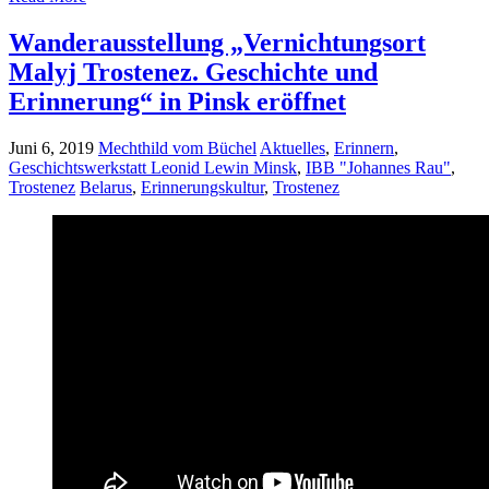
Wanderausstellung „Vernichtungsort
Malyj Trostenez. Geschichte und
Erinnerung“ in Pinsk eröffnet
Juni 6, 2019
Mechthild vom Büchel
Aktuelles
,
Erinnern
,
Geschichtswerkstatt Leonid Lewin Minsk
,
IBB "Johannes Rau"
,
Trostenez
Belarus
,
Erinnerungskultur
,
Trostenez