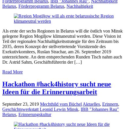
Förderprogramm Belarus
,
IBB "Johannes Rau"
,
Nachhaltigkeit
Belarus
,
Förderprogramm Belarus
,
Nachhaltigkeit
Als erste der sechs Regionen in Belarus will die östlich von Minsk
gelegene Region Mogiljow klimaneutral werden. Diese Vision ist
Teil der regionalen Nachhaltigkeitsstrategie für den Zeitraum bis
2035, deren Konzept der stellvertretende Vorsitzende des
Exekutivkomitees, Ruslan Strachar, am 26. September 2019
unterzeichnete. An dem entsprechenden Runden Tisch nahm auch
Dr. Astrid Sahm, Geschäftsführerin der […]
Read More
Hackathon #hack4history sucht neue
Ideen für die Erinnerungsarbeit
September 23, 2019
Mechthild vom Büchel
Aktuelles
,
Erinnern
,
Geschichtswerkstatt Leonid Lewin Minsk
,
IBB "Johannes Rau"
Belarus
,
Erinnerungskultur