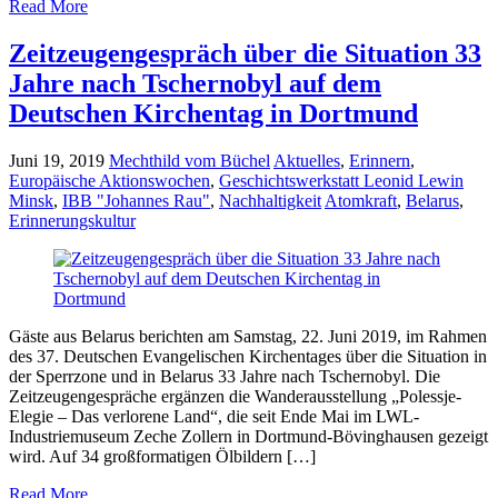
Read More
Zeitzeugengespräch über die Situation 33
Jahre nach Tschernobyl auf dem
Deutschen Kirchentag in Dortmund
Juni 19, 2019
Mechthild vom Büchel
Aktuelles
,
Erinnern
,
Europäische Aktionswochen
,
Geschichtswerkstatt Leonid Lewin
Minsk
,
IBB "Johannes Rau"
,
Nachhaltigkeit
Atomkraft
,
Belarus
,
Erinnerungskultur
Gäste aus Belarus berichten am Samstag, 22. Juni 2019, im Rahmen
des 37. Deutschen Evangelischen Kirchentages über die Situation in
der Sperrzone und in Belarus 33 Jahre nach Tschernobyl. Die
Zeitzeugengespräche ergänzen die Wanderausstellung „Polessje-
Elegie – Das verlorene Land“, die seit Ende Mai im LWL-
Industriemuseum Zeche Zollern in Dortmund-Bövinghausen gezeigt
wird. Auf 34 großformatigen Ölbildern […]
Read More