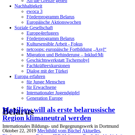
An die Grenze gehen
Nachhaltigkeit
ewoca 3
Förderprogramm Belarus
Europäische Aktionswochen
Soziale Gesellschaft
Europe4refugees
Förderprogramm Belarus
Kultursensible Arbeit - Fokus
netcoops: europäische Fortbildung „Asyl“
Migration und Behinderung – Inklud:Mi
Geschichtswerkstatt Tschernobyl
Fachkräfteexkursionen
Dialog mit der Türkei
Europa erfahren
für Junge Menschen
für Erwachsene
Internationaler Jugendgipfel
Generation Europe
Belarus
Mogiljow will als erste belarussische
Region klimaneutral werden
Internationales Bildungs- und Begegnungswerk in Dortmund
Oktober 22, 2019
Mechthild vom Büchel
Aktuelles
,