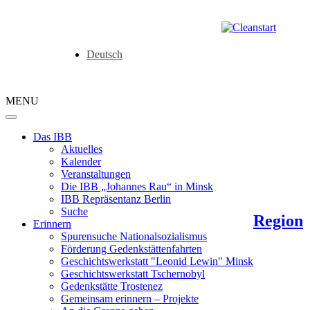
Deutsch
MENU
Das IBB
Aktuelles
Kalender
Veranstaltungen
Die IBB „Johannes Rau“ in Minsk
IBB Repräsentanz Berlin
Suche
Region
Erinnern
Spurensuche Nationalsozialismus
Förderung Gedenkstättenfahrten
Geschichtswerkstatt "Leonid Lewin" Minsk
Geschichtswerkstatt Tschernobyl
Gedenkstätte Trostenez
Gemeinsam erinnern – Projekte