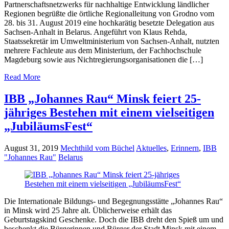
Partnerschaftsnetzwerks für nachhaltige Entwicklung ländlicher
Regionen begrüßte die örtliche Regionalleitung von Grodno vom
28. bis 31. August 2019 eine hochkarätig besetzte Delegation aus
Sachsen-Anhalt in Belarus. Angeführt von Klaus Rehda,
Staatssekretär im Umweltministerium von Sachsen-Anhalt, nutzten
mehrere Fachleute aus dem Ministerium, der Fachhochschule
Magdeburg sowie aus Nichtregierungsorganisationen die […]
Read More
IBB „Johannes Rau“ Minsk feiert 25-
jähriges Bestehen mit einem vielseitigen
„JubiläumsFest“
August 31, 2019
Mechthild vom Büchel
Aktuelles
,
Erinnern
,
IBB
"Johannes Rau"
Belarus
Die Internationale Bildungs- und Begegnungsstätte „Johannes Rau“
in Minsk wird 25 Jahre alt. Üblicherweise erhält das
Geburtstagskind Geschenke. Doch die IBB dreht den Spieß um und
beschenkt die Bürgerinnen und Bürger der Stadt Minsk mit einem