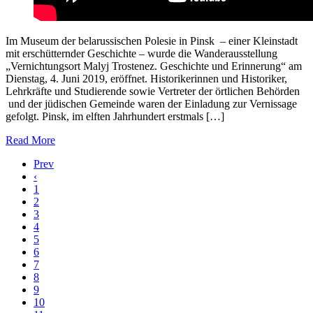
Im Museum der belarussischen Polesie in Pinsk – einer Kleinstadt
mit erschütternder Geschichte – wurde die Wanderausstellung
„Vernichtungsort Malyj Trostenez. Geschichte und Erinnerung“ am
Dienstag, 4. Juni 2019, eröffnet. Historikerinnen und Historiker,
Lehrkräfte und Studierende sowie Vertreter der örtlichen Behörden
und der jüdischen Gemeinde waren der Einladung zur Vernissage
gefolgt. Pinsk, im elften Jahrhundert erstmals […]
Read More
Prev
‹
1
2
3
4
5
6
7
8
9
10